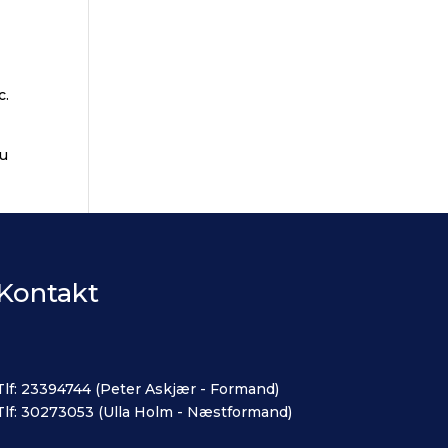
c.
du
Kontakt
Tlf: 23394744 (Peter Askjær - Formand)
Tlf: 30273053 (Ulla Holm - Næstformand)