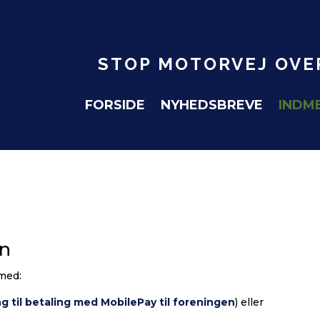
STOP MOTORVEJ OVE
FORSIDE
NYHEDSBREVE
INDM
en
 med:
ng til betaling med MobilePay til foreningen
) eller