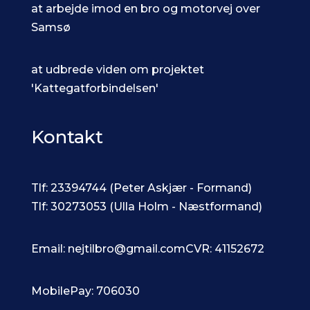
at arbejde imod en bro og motorvej over
Samsø
at udbrede viden om projektet
'Kattegatforbindelsen'
Kontakt
Tlf: 23394744 (Peter Askjær - Formand)
Tlf: 30273053 (Ulla Holm - Næstformand)
Email: nejtilbro@gmail.com
CVR: 41152672
MobilePay: 706030